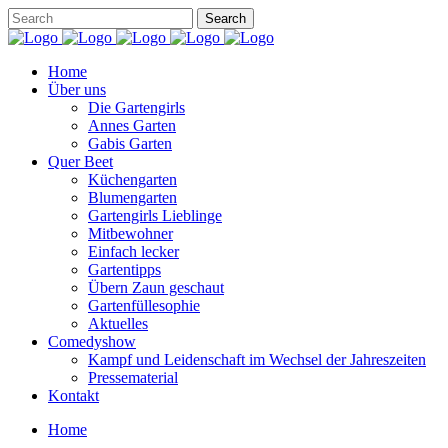
Home
Über uns
Die Gartengirls
Annes Garten
Gabis Garten
Quer Beet
Küchengarten
Blumengarten
Gartengirls Lieblinge
Mitbewohner
Einfach lecker
Gartentipps
Übern Zaun geschaut
Gartenfüllesophie
Aktuelles
Comedyshow
Kampf und Leidenschaft im Wechsel der Jahreszeiten
Pressematerial
Kontakt
Home