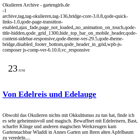
Okulieren Archive - gartengirls.de
-1
archive,tag,tag-okulieren,tag-136,bridge-core-3.0.8,qode-quick-
links-1.0,qode-page-transition-
enabled,ajax_fade,page_not_loaded,,no_animation_on_touch,qode-
title-hidden,qode_grid_1300,hide_top_bar_on_mobile_header,qode-
content-sidebar-responsive,qode-theme-ver-29.5,qode-theme-
bridge,disabled_footer_bottom,qode_header_in_grid,wpb-js-
composer js-comp-ver-6.10.0,vc_responsive
23
JUNI
Von Edelreis und Edelauge
Obwohl das Okulieren nichts mit Okkultismus zu tun hat, finde ich
es sehr geheimnisvoll und magisch. Bewaffnet mit Edelreisern, Bast,
scharfer Klinge und anderen magischen Werkzeugen kam
Gartennachbar Wladdi in Annes Garten um Ihren alten Apfelbaum
zu veredeln....