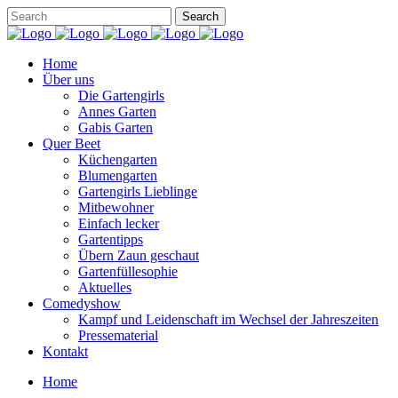
Home
Über uns
Die Gartengirls
Annes Garten
Gabis Garten
Quer Beet
Küchengarten
Blumengarten
Gartengirls Lieblinge
Mitbewohner
Einfach lecker
Gartentipps
Übern Zaun geschaut
Gartenfüllesophie
Aktuelles
Comedyshow
Kampf und Leidenschaft im Wechsel der Jahreszeiten
Pressematerial
Kontakt
Home