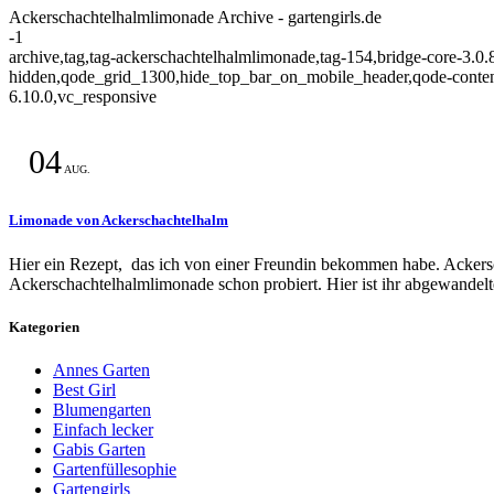
Ackerschachtelhalmlimonade Archive - gartengirls.de
-1
archive,tag,tag-ackerschachtelhalmlimonade,tag-154,bridge-core-3.0.8
hidden,qode_grid_1300,hide_top_bar_on_mobile_header,qode-content
6.10.0,vc_responsive
04
AUG.
Limonade von Ackerschachtelhalm
Hier ein Rezept, das ich von einer Freundin bekommen habe. Ackersch
Ackerschachtelhalmlimonade schon probiert. Hier ist ihr abgewandelt
Kategorien
Annes Garten
Best Girl
Blumengarten
Einfach lecker
Gabis Garten
Gartenfüllesophie
Gartengirls