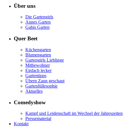
Über uns
Die Gartengirls
Annes Garten
Gabis Garten
Quer Beet
Küchengarten
Blumengarten
Gartengirls Lieblinge
Mitbewohner
Einfach lecker
Gartentipps
Übern Zaun geschaut
Gartenfüllesophie
Aktuelles
Comedyshow
Kampf und Leidenschaft im Wechsel der Jahreszeiten
Pressematerial
Kontakt