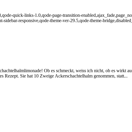
,qode-quick-links-1.0,qode-page-transition-enabled,ajax_fade,page_not
-sidebar-responsive,qode-theme-ver-29.5,qode-theme-bridge,disabled
achtelhalmlimonade! Ob es schmeckt, weiss ich nicht, ob es wirkt auch
es Rezept. Sie hat 10 Zweige Ackerschachtelhalm genommen, statt...