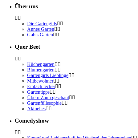
Über uns
Die Gartengirls
Annes Garten
Gabis Garten
Quer Beet
Küchengarten
Blumengarten
Gartengirls Lieblinge
Mitbewohner
Einfach lecker
Gartentipps
Übern Zaun geschaut
Gartenfüllesophie
Aktuelles
Comedyshow
Kampf und Leidenschaft im Wechsel der Jahreszeiten