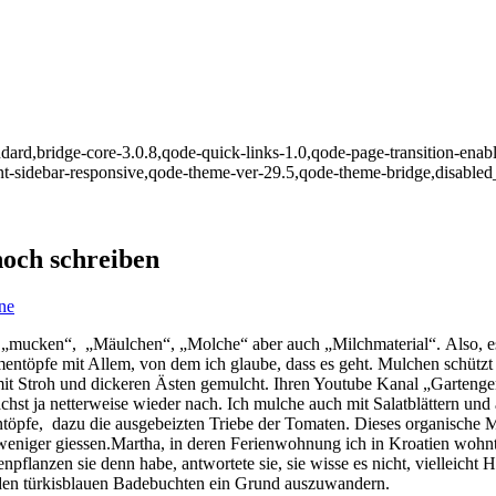
andard,bridge-core-3.0.8,qode-quick-links-1.0,qode-page-transition-enab
-sidebar-responsive,qode-theme-ver-29.5,qode-theme-bridge,disabled
noch schreiben
ne
 „mucken“, „Mäulchen“, „Molche“ aber auch „Milchmaterial“. Also, 
entöpfe mit Allem, von dem ich glaube, dass es geht. Mulchen schützt
mit Stroh und dickeren Ästen gemulcht. Ihren Youtube Kanal „Garteng
ächst ja netterweise wieder nach. Ich mulche auch mit Salatblättern un
entöpfe, dazu die ausgebeizten Triebe der Tomaten. Dieses organische M
weniger giessen.
Martha, in deren Ferienwohnung ich in Kroatien wohnt
npflanzen sie denn habe, antwortete sie, sie wisse es nicht, vielleich
n den türkisblauen Badebuchten ein Grund auszuwandern.