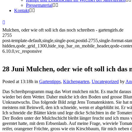
Pressematerial
Kontakt
Mulchen, oder wie oft soll ich das noch schreiben - gartengirls.de
2755
post-template-default,single,single-post,postid-2755,single-format-st
hidden,qode_grid_1300,hide_top_bar_on_mobile_header,qode-content
6.10.0,vc_responsive
28 Juni
Mulchen, oder wie oft soll ich das 
Posted at 13:18h
in
Gartentipps
,
Küchengarten
,
Uncategorized
by
An
Das Schreibprogramm mag das Wort mulchen nicht. Es macht daraus
wieder bei dem Wetter. Daher mulche ich den Boden und grosse Blum
Unkrautwuchs. Das folgende Bild zeigt Jens Tomatenkisten. Sie hat 
meistens mit Beinwell, den ich schneide, wenn er abgeblüht ist. Er w
Ich schneide die Blätter klein und lege dicke Schichten in die Tomat
Der Boden unter der Mulchschicht bleibt länger feucht und ich muss 
geerntet hatte, mit dem Erbsenlaub. Auf meine Frage, wieviele Tomate
reifer, orangener Früchte, gross wie ein Kirschbaum, für mich nebe