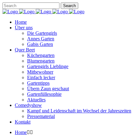
Home
Über uns
Die Gartengirls
Annes Garten
Gabis Garten
Quer Beet
Küchengarten
Blumengarten
Gartengirls Lieblinge
Mitbewohner
Einfach lecker
Gartentipps
Übern Zaun geschaut
Gartenfüllesophie
Aktuelles
Comedyshow
Kampf und Leidenschaft im Wechsel der Jahreszeiten
Pressematerial
Kontakt
Home