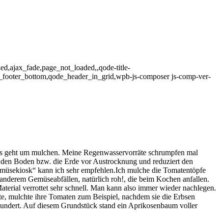
led,ajax_fade,page_not_loaded,,qode-title-
_footer_bottom,qode_header_in_grid,wpb-js-composer js-comp-ver-
es geht um mulchen. Meine Regenwasservorräte schrumpfen mal
 den Boden bzw. die Erde vor Austrocknung und reduziert den
emüsekiosk“ kann ich sehr empfehlen.
Ich mulche die Tomatentöpfe
d anderem Gemüseabfällen, natürlich roh!, die beim Kochen anfallen.
aterial verrottet sehr schnell. Man kann also immer wieder nachlegen.
e, mulchte ihre Tomaten zum Beispiel, nachdem sie die Erbsen
t Hundert. Auf diesem Grundstück stand ein Aprikosenbaum voller