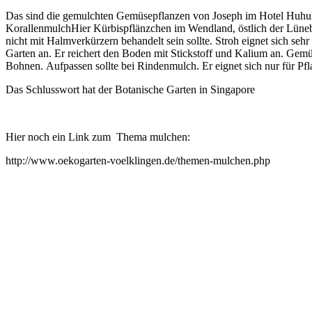
Das sind die gemulchten Gemüsepflanzen von Joseph im Hotel Huhule
Korallenmulch
Hier Kürbispflänzchen im Wendland, östlich der Lüne
nicht mit Halmverkürzern behandelt sein sollte. Stroh eignet sich seh
Garten an. Er reichert den Boden mit Stickstoff und Kalium an. Gemü
Bohnen. Aufpassen sollte bei Rindenmulch. Er eignet sich nur für Pfla
Das Schlusswort hat der Botanische Garten in Singapore
Hier noch ein Link zum Thema mulchen:
http://www.oekogarten-voelklingen.de/themen-mulchen.php