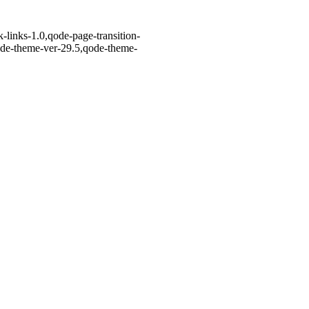
-links-1.0,qode-page-transition-
ode-theme-ver-29.5,qode-theme-