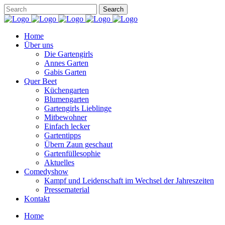
Home
Über uns
Die Gartengirls
Annes Garten
Gabis Garten
Quer Beet
Küchengarten
Blumengarten
Gartengirls Lieblinge
Mitbewohner
Einfach lecker
Gartentipps
Übern Zaun geschaut
Gartenfüllesophie
Aktuelles
Comedyshow
Kampf und Leidenschaft im Wechsel der Jahreszeiten
Pressematerial
Kontakt
Home