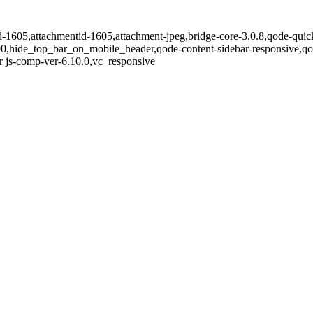
id-1605,attachmentid-1605,attachment-jpeg,bridge-core-3.0.8,qode-quick
00,hide_top_bar_on_mobile_header,qode-content-sidebar-responsive,q
 js-comp-ver-6.10.0,vc_responsive