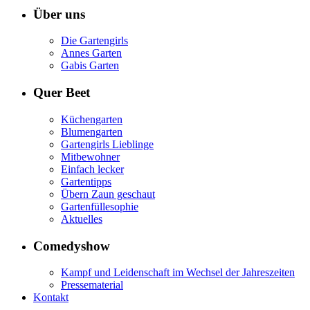
Über uns
Die Gartengirls
Annes Garten
Gabis Garten
Quer Beet
Küchengarten
Blumengarten
Gartengirls Lieblinge
Mitbewohner
Einfach lecker
Gartentipps
Übern Zaun geschaut
Gartenfüllesophie
Aktuelles
Comedyshow
Kampf und Leidenschaft im Wechsel der Jahreszeiten
Pressematerial
Kontakt