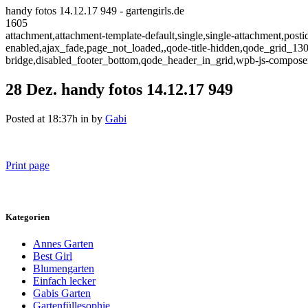
handy fotos 14.12.17 949 - gartengirls.de
1605
attachment,attachment-template-default,single,single-attachment,post
enabled,ajax_fade,page_not_loaded,,qode-title-hidden,qode_grid_13
bridge,disabled_footer_bottom,qode_header_in_grid,wpb-js-composer
28 Dez.
handy fotos 14.12.17 949
Posted at 18:37h
in
by
Gabi
Print page
Kategorien
Annes Garten
Best Girl
Blumengarten
Einfach lecker
Gabis Garten
Gartenfüllesophie