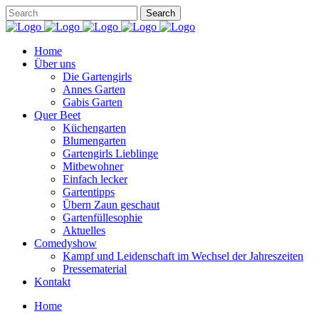
Home
Über uns
Die Gartengirls
Annes Garten
Gabis Garten
Quer Beet
Küchengarten
Blumengarten
Gartengirls Lieblinge
Mitbewohner
Einfach lecker
Gartentipps
Übern Zaun geschaut
Gartenfüllesophie
Aktuelles
Comedyshow
Kampf und Leidenschaft im Wechsel der Jahreszeiten
Pressematerial
Kontakt
Home