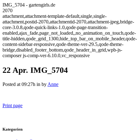
IMG_5704 - gartengirls.de
2070
attachment,attachment-template-default,single,single-
attachment,postid-2070,attachmentid-2070,attachment-jpeg,bridge-
core-3.0.8,qode-quick-links-1.0,qode-page-transition-
enabled,ajax_fade,page_not_loaded,,no_animation_on_touch,qode-
title-hidden,qode_grid_1300,hide_top_bar_on_mobile_header,qode-
content-sidebar-responsive,qode-theme-ver-29.5,qode-theme-
bridge,disabled_footer_bottom,qode_header_in_grid,wpb-js-
composer js-comp-ver-6.10.0,vc_responsive
22 Apr.
IMG_5704
Posted at 09:27h
in
by
Anne
Print page
Kategorien