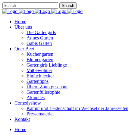
Home
Über uns
Die Gartengirls
Annes Garten
Gabis Garten
Quer Beet
Küchengarten
Blumengarten
Gartengirls Lieblinge
Mitbewohner
Einfach lecker
Gartentipps
Übern Zaun geschaut
Gartenfüllesophie
Aktuelles
Comedyshow
Kampf und Leidenschaft im Wechsel der Jahreszeiten
Pressematerial
Kontakt
Home