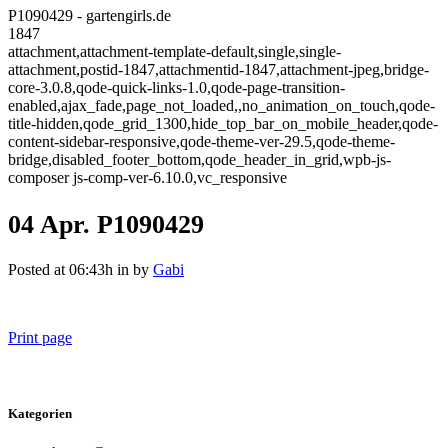
P1090429 - gartengirls.de
1847
attachment,attachment-template-default,single,single-
attachment,postid-1847,attachmentid-1847,attachment-jpeg,bridge-
core-3.0.8,qode-quick-links-1.0,qode-page-transition-
enabled,ajax_fade,page_not_loaded,,no_animation_on_touch,qode-
title-hidden,qode_grid_1300,hide_top_bar_on_mobile_header,qode-
content-sidebar-responsive,qode-theme-ver-29.5,qode-theme-
bridge,disabled_footer_bottom,qode_header_in_grid,wpb-js-
composer js-comp-ver-6.10.0,vc_responsive
04 Apr.
P1090429
Posted at 06:43h
in
by
Gabi
Print page
Kategorien