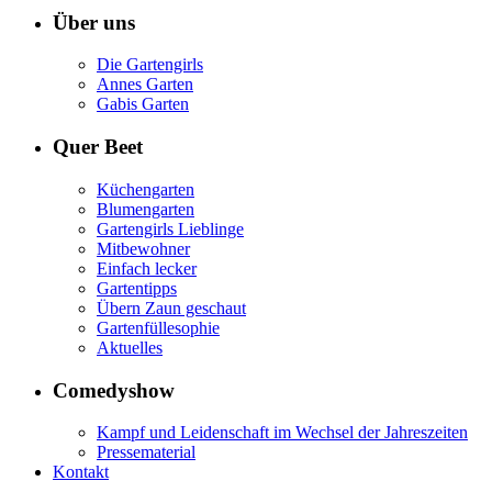
Über uns
Die Gartengirls
Annes Garten
Gabis Garten
Quer Beet
Küchengarten
Blumengarten
Gartengirls Lieblinge
Mitbewohner
Einfach lecker
Gartentipps
Übern Zaun geschaut
Gartenfüllesophie
Aktuelles
Comedyshow
Kampf und Leidenschaft im Wechsel der Jahreszeiten
Pressematerial
Kontakt