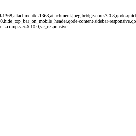
id-1368,attachmentid-1368,attachment-jpeg,bridge-core-3.0.8,qode-quick
00,hide_top_bar_on_mobile_header,qode-content-sidebar-responsive,q
 js-comp-ver-6.10.0,vc_responsive