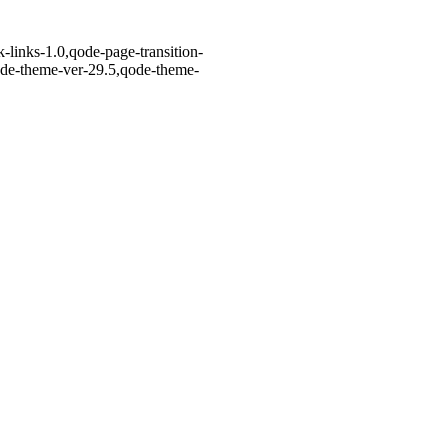
-links-1.0,qode-page-transition-
ode-theme-ver-29.5,qode-theme-