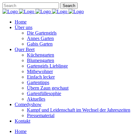
Home
Über uns
Die Gartengirls
Annes Garten
Gabis Garten
Quer Beet
Küchengarten
Blumengarten
Gartengirls Lieblinge
Mitbewohner
Einfach lecker
Gartentipps
Übern Zaun geschaut
Gartenfüllesophie
Aktuelles
Comedyshow
Kampf und Leidenschaft im Wechsel der Jahreszeiten
Pressematerial
Kontakt
Home