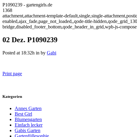
P1090239 - gartengirls.de
1368
attachment,attachment-template-default,single,single-attachment,post
enabled,ajax_fade,page_not_loaded,,qode-title-hidden,qode_grid_13
bridge,disabled_footer_bottom,qode_header_in_grid,wpb-js-composer
02 Dez.
P1090239
Posted at 18:32h
in
by
Gabi
Print page
Kategorien
Annes Garten
Best Girl
Blumengarten
Einfach lecker
Gabis Garten
Gartenfüllesophie