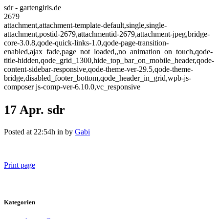
sdr - gartengirls.de
2679
attachment,attachment-template-default,single,single-
attachment,postid-2679,attachmentid-2679,attachment-jpeg,bridge-
core-3.0.8,qode-quick-links-1.0,qode-page-transition-
enabled,ajax_fade,page_not_loaded,,no_animation_on_touch,qode-
title-hidden,qode_grid_1300,hide_top_bar_on_mobile_header,qode-
content-sidebar-responsive,qode-theme-ver-29.5,qode-theme-
bridge,disabled_footer_bottom,qode_header_in_grid,wpb-js-
composer js-comp-ver-6.10.0,vc_responsive
17 Apr.
sdr
Posted at 22:54h
in
by
Gabi
Print page
Kategorien