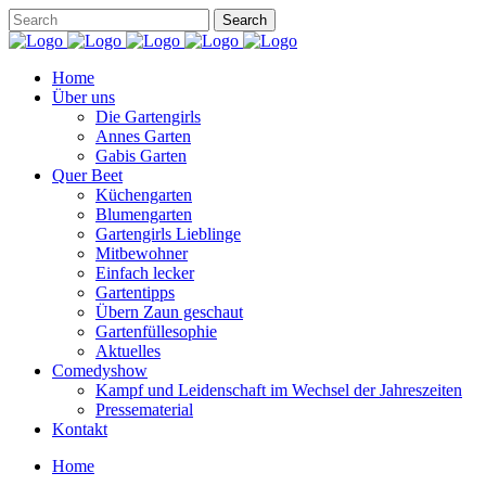
Home
Über uns
Die Gartengirls
Annes Garten
Gabis Garten
Quer Beet
Küchengarten
Blumengarten
Gartengirls Lieblinge
Mitbewohner
Einfach lecker
Gartentipps
Übern Zaun geschaut
Gartenfüllesophie
Aktuelles
Comedyshow
Kampf und Leidenschaft im Wechsel der Jahreszeiten
Pressematerial
Kontakt
Home