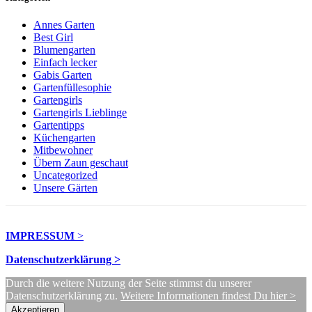
Annes Garten
Best Girl
Blumengarten
Einfach lecker
Gabis Garten
Gartenfüllesophie
Gartengirls
Gartengirls Lieblinge
Gartentipps
Küchengarten
Mitbewohner
Übern Zaun geschaut
Uncategorized
Unsere Gärten
IMPRESSUM
>
Datenschutzerklärung >
Durch die weitere Nutzung der Seite stimmst du unserer
Datenschutzerklärung zu.
Weitere Informationen findest Du hier >
Akzeptieren