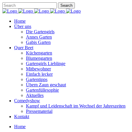
Home
Über uns
Die Gartengirls
Annes Garten
Gabis Garten
Quer Beet
Küchengarten
Blumengarten
Gartengirls Lieblinge
Mitbewohner
Einfach lecker
Gartentipps
Übern Zaun geschaut
Gartenfüllesophie
Aktuelles
Comedyshow
Kampf und Leidenschaft im Wechsel der Jahreszeiten
Pressematerial
Kontakt
Home