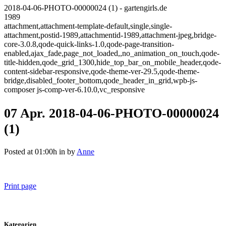
2018-04-06-PHOTO-00000024 (1) - gartengirls.de
1989
attachment,attachment-template-default,single,single-
attachment,postid-1989,attachmentid-1989,attachment-jpeg,bridge-
core-3.0.8,qode-quick-links-1.0,qode-page-transition-
enabled,ajax_fade,page_not_loaded,,no_animation_on_touch,qode-
title-hidden,qode_grid_1300,hide_top_bar_on_mobile_header,qode-
content-sidebar-responsive,qode-theme-ver-29.5,qode-theme-
bridge,disabled_footer_bottom,qode_header_in_grid,wpb-js-
composer js-comp-ver-6.10.0,vc_responsive
07 Apr.
2018-04-06-PHOTO-00000024
(1)
Posted at 01:00h
in
by
Anne
Print page
Kategorien