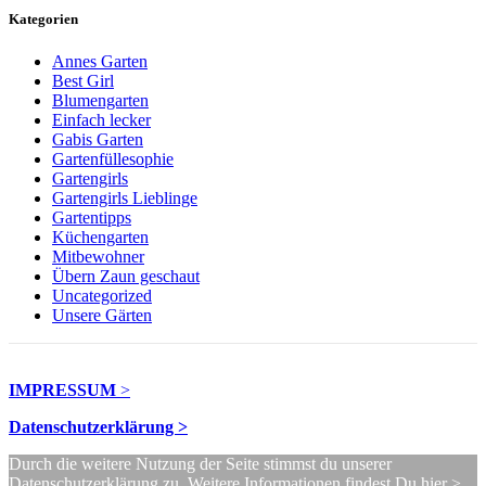
Kategorien
Annes Garten
Best Girl
Blumengarten
Einfach lecker
Gabis Garten
Gartenfüllesophie
Gartengirls
Gartengirls Lieblinge
Gartentipps
Küchengarten
Mitbewohner
Übern Zaun geschaut
Uncategorized
Unsere Gärten
IMPRESSUM
>
Datenschutzerklärung >
Durch die weitere Nutzung der Seite stimmst du unserer
Datenschutzerklärung zu.
Weitere Informationen findest Du hier >