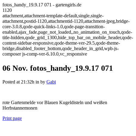
fotos_handy_19.9.17 071 - gartengirls.de
1120
attachment,attachment-template-default,single,single-
attachment,postid-1120,attachmentid-1120,attachment-jpeg,bridge-
core-3.0.8,qode-quick-links-1.0,qode-page-transition-
enabled,ajax_fade,page_not_loaded,,no_animation_on_touch,qode-
title-hidden,qode_grid_1300,hide_top_bar_on_mobile_header,qode-
content-sidebar-responsive,qode-theme-ver-29.5,qode-theme-
bridge,disabled_footer_bottom,qode_header_in_grid,wpb-js-
composer js-comp-ver-6.10.0,vc_responsive
06 Nov.
fotos_handy_19.9.17 071
Posted at 21:32h
in
by
Gabi
rote Gartenmelde vor Blauen Kugeldisteln und weißen
Herbstannemonen
Print page