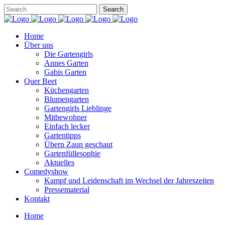
Home
Über uns
Die Gartengirls
Annes Garten
Gabis Garten
Quer Beet
Küchengarten
Blumengarten
Gartengirls Lieblinge
Mitbewohner
Einfach lecker
Gartentipps
Übern Zaun geschaut
Gartenfüllesophie
Aktuelles
Comedyshow
Kampf und Leidenschaft im Wechsel der Jahreszeiten
Pressematerial
Kontakt
Home