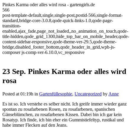
Pinkes Karma oder alles wird rosa - gartengirls.de
566
post-template-default,single,single-post,postid-566,single-format-
standard,bridge-core-3.0.8,qode-quick-links-1.0,qode-page-
transition-
enabled,ajax_fade,page_not_loaded,,no_animation_on_touch,qode-
title-hidden,qode_grid_1300,hide_top_bar_on_mobile_header,qode-
content-sidebar-responsive,qode-theme-ver-29.5,qode-theme-
bridge,disabled_footer_bottom,qode_header_in_grid,wpb-js-
composer js-comp-ver-6.10.0,vc_responsive
23 Sep.
Pinkes Karma oder alles wird
rosa
Posted at 01:19h
in
Gartenfüllesophie
,
Uncategorized
by
Anne
Es ist so. Ich verstehe es selber nicht. Ich greife immer wieder ganz
spontan zu rosafarbenen Rosen, zu rosafarbenen, spanischen
Gänseblümchen, zu rosafarbenen Kissen. Dabei bin ich gar kein
Rosatyp. Ich finde, ich bin eher ein Gummistiefeltyp, rustikal und
habe immer Flecken auf den Jeans.