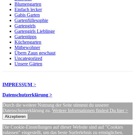
Blumengarten
Einfach lecker
Gabis Garten
Gartenfüllesophie
Gartengirls
Gartengirls Lieblinge
Gartentipps
Küchengarten
Mitbewohner
Übern Zaun geschaut
Uncategorized
Unsere Gärten
IMPRESSUM
>
Datenschutzerklärung >
Durch die weitere Nutzung der Seite stimmst du unserer
Datenschutzerklärung zu.
Weitere Informationen findest Du hier >
Akzeptieren
Die Cookie-Einstellungen auf dieser Website sind auf "Cookies
zulassen" eingestellt, um das beste Surferlebnis zu ermöglichen.