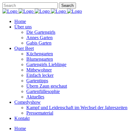
Home
Über uns
Die Gartengirls
Annes Garten
Gabis Garten
Quer Beet
Küchengarten
Blumengarten
Gartengirls Lieblinge
Mitbewohner
Einfach lecker
Gartentipps
Übern Zaun geschaut
Gartenfüllesophie
Aktuelles
Comedyshow
Kampf und Leidenschaft im Wechsel der Jahreszeiten
Pressematerial
Kontakt
Home